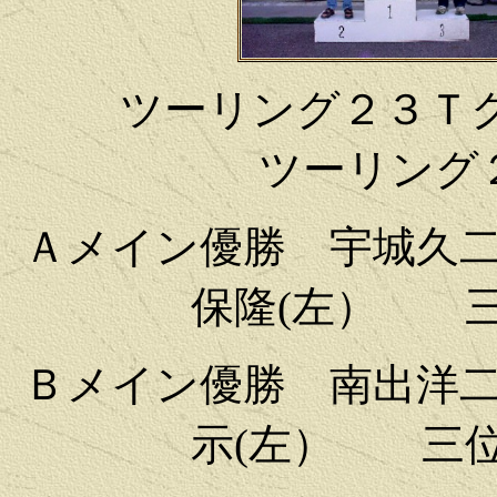
ツーリング２
ツーリング
Ａメイン優勝 宇城久
保隆(左） 
Ｂメイン優勝 南出洋
示(左） 三