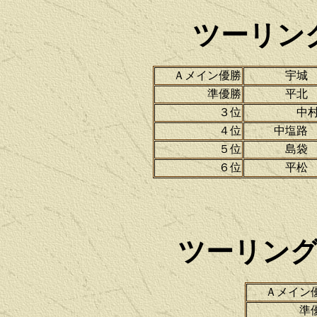
ツーリン
Ａメイン優勝
宇城
準優勝
平北
３位
中
４位
中塩路
５位
島袋
６位
平松
ツーリン
Ａメイン
準