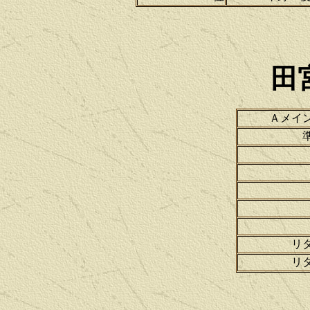
田
Ａメイ
リ
リ