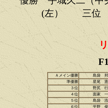
優勝 宇城久二（
(左） 三位
F
Ａメイン優勝
島袋 
準優勝
星尾 
３位
野尻 
４位
面家 
５位
島袋 
６位
平野 