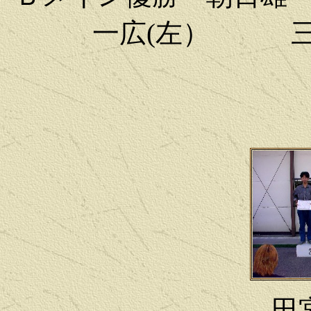
一広(左） 三
田