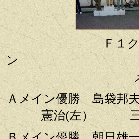
Ｆ１
ン Ｆ
Ａメイン優勝 島袋邦
憲治(左） 三
Ｂメイン優勝 朝日雄